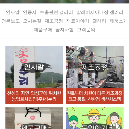
인사말
인증서
수출관련 갤러리
말레이시아매장 갤러리
언론보도
오시는길
제조공정
재료이야기
갤러리
제품소개
제품구매
공지사항
고객문의